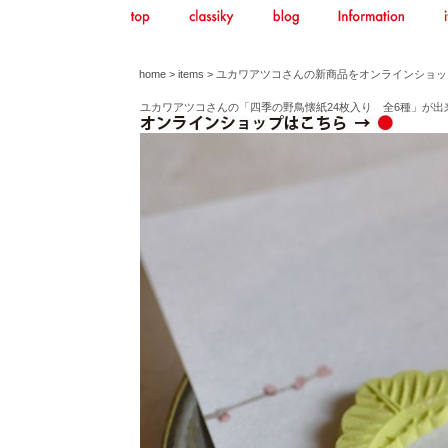
home
>
items
> ユカワアツコさんの新商品をオンラインショッ
ユカワアツコさんの「四季の野鳥懐紙24枚入り 全6種」が出