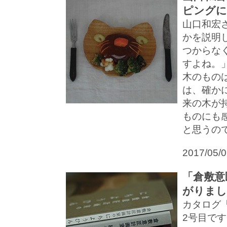
ピングに
山口和宏
かを説明
つからな
すよね。
木のもの
は、確か
来の木が
ものにも
と思うので.
2017/05/
「倉敷意
がりまし
カタログ
2号目で