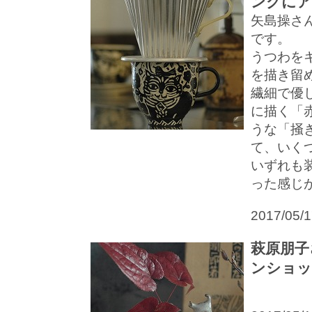
ングにア
矢島操さ
です。
うつわを
を描き留
繊細で優
に描く「
うな「掻
て、いく
いずれも
った感じが
2017/05/
萩原朋子
ンショッ