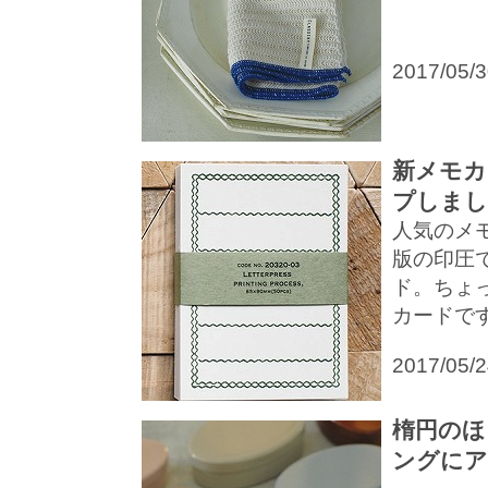
2017/05/
新メモカ
プしまし
人気のメ
版の印圧
ド。ちょ
カードで
2017/05/
楕円のほ
ングにア