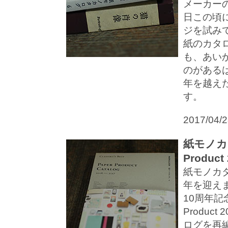
メーカー
日この頃
ジを試み
紙のカタ
も、あい
のがある
年を越え
す。
2017/04/
紙モノカタロ
Product
紙モノカタ
年を迎え
10周年記念
Produc
ログを再